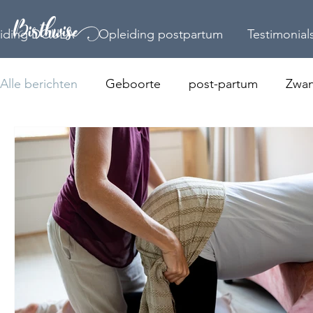
iding DOULA
Opleiding postpartum
Testimonial
Alle berichten
Geboorte
post-partum
Zwan