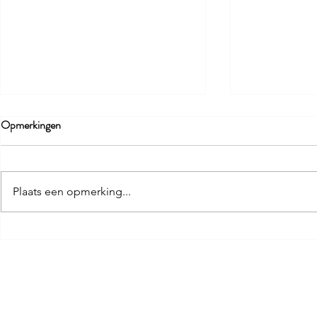
Opmerkingen
Plaats een opmerking...
Kan ik leven van mijn werk als
Kan ik van do
doula?
maken?
Birthwise VOF
MENU
BE0773894605
Opleiding D