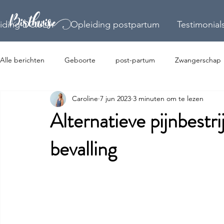
iding DOULA
Opleiding postpartum
Testimonial
Alle berichten
Geboorte
post-partum
Zwangerschap
Caroline
7 jun 2023
3 minuten om te lezen
Alternatieve pijnbestri
bevalling