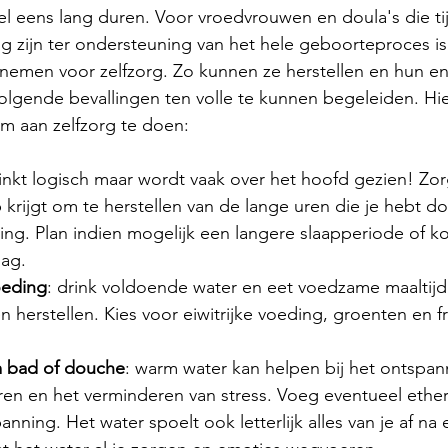
l eens lang duren. Voor vroedvrouwen en doula's die ti
g zijn ter ondersteuning van het hele geboorteproces is
e nemen voor zelfzorg. Zo kunnen ze herstellen en hun en
gende bevallingen ten volle te kunnen begeleiden. Hier
m aan zelfzorg te doen:
linkt logisch maar wordt vaak over het hoofd gezien! Zor
krijgt om te herstellen van de lange uren die je hebt d
ling. Plan indien mogelijk een langere slaapperiode of ko
ag.
oeding
: drink voldoende water en eet voedzame maaltijd
n herstellen. Kies voor eiwitrijke voeding, groenten en fr
 
 bad of douche
: warm water kan helpen bij het ontspan
en en het verminderen van stress. Voeg eventueel etheri
anning. Het water spoelt ook letterlijk alles van je af na 