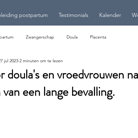
leiding postpartum
Testimonials
Kalender
W
-partum
Zwangerschap
Doula
Placenta
27 jul 2023
2 minuten om te lezen
or doula's en vroedvrouwen na
 van een lange bevalling.