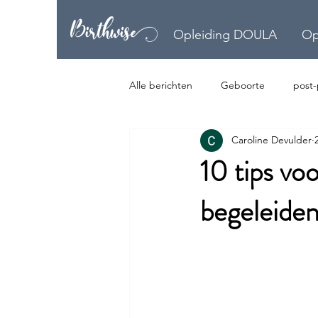
Opleiding DOULA
Op
Alle berichten
Geboorte
post
Caroline Devulder
10 tips vo
begeleiden