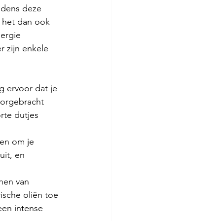
jdens deze 
 het dan ook  
ergie  
 zijn enkele 
g ervoor dat je 
oorgebracht 
rte dutjes 
en om je 
uit, en 
nen van 
sche oliën toe 
een intense 