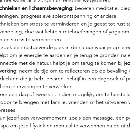
at het water al je zorgen en emoties wegvoeren.
chnieken en lichaamsbeweging
: beoefen meditatie, die
ningen, progressieve spierontspanning of andere 
hnieken om stress te verminderen en je geest tot rust t
wandeling, doe wat lichte stretchoefeningen of yoga om 
n en stress te verminderen. 
: zoek een rustgevende plek in de natuur waar je op je ee
elpt om je energie te aarden en je terug te gronden na 
nectie met de natuur helpt je om terug te komen bj jeze
werking
: neem de tijd om te reflecteren op de bevalling 
achten die je hebt ervaren. Schrijf in een dagboek of p
d om je ervaringen te verwerken.
eem een dag of twee vrij, indien mogelijk, om te herstell
d door te brengen met familie, vrienden of het uitvoeren v
eresses.
Gun jezelf een verwenmoment, zoals een massage, een pe
spa om jezelf fysiek en mentaal te verwennen na de uit