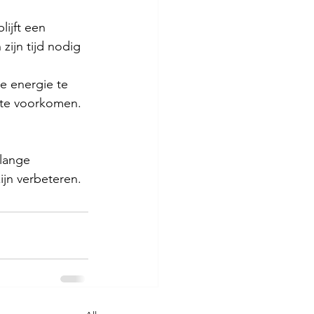
lijft een 
zijn tijd nodig 
je energie te 
g te voorkomen. 
lange 
jn verbeteren.