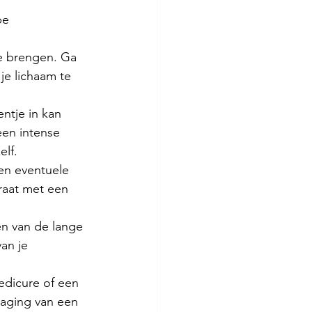
pe 
e brengen. Ga 
je lichaam te 
ntje in kan 
een intense 
lf. 
en eventuele 
raat met een 
en van de lange 
an je 
dicure of een 
daging van een 