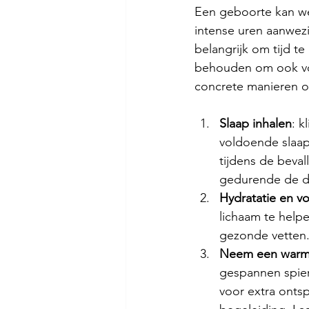
Een geboorte kan we
intense uren aanwezi
belangrijk om tijd t
behouden om ook vol
concrete manieren o
Slaap inhalen
: k
voldoende slaap 
tijdens de beval
gedurende de d
Hydratatie en v
lichaam te helpe
gezonde vetten.
Neem een warm
gespannen spier
voor extra ontsp