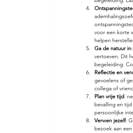
begeleiding. La
Ontspanningste
ademhalingsoefe
ontspanningstec
voor een korte 
helpen herstelle
Ga de natuur in
vertoeven. Dit h
begeleiding. Con
Reflectie en ver
gevoelens of ged
collega of vrien
Plan vrije tijd
: n
bevalling en tij
persoonlijke int
Verwen jezelf
: 
bezoek aan een 