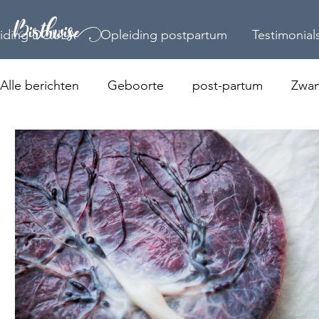
iding DOULA
Opleiding postpartum
Testimonial
Alle berichten
Geboorte
post-partum
Zwan