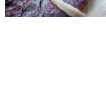
Birthwise VOF
MENU
BE0773894605
Opleiding D
Guido Gezellelaan 6
Opleiding po
9840 De Pinte
Testimonials
info@birthwise.be
Kalender
FAQ
Webshop
Betaling en retour
Over ons
Privacy Policy
Werkwijze
Blog
Algemene voorwaarden
Contact