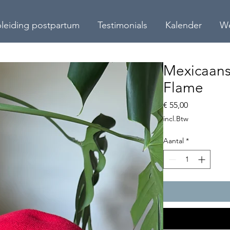
leiding postpartum
Testimonials
Kalender
W
Mexicaans
Flame
Prijs
€ 55,00
incl.Btw
Aantal
*