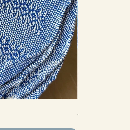
Mexicaanse rebozo Azure
Prijs
€ 55,00
incl.Btw