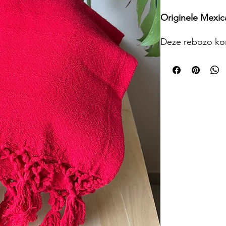
Originele Mexi
Deze rebozo ko
vervaardigd in e
is traditioneel 
rebozo zou moete
rekbaar, maar re
Omdat de reboz
glijdt deze niet
Ditbevordert he
voelt ook heel n
Bovendien krijg
atelier een eerli
🌀 100% katoen
🌀 3m lang, 60
Houd er rekenin