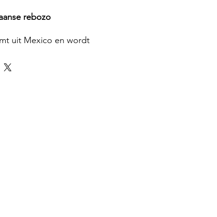
caanse rebozo
mt uit Mexico en wordt
en kleinschalig atelier. De doek
gewoven zoals elke echte
n zijn. Ze zijn diagonaal
cht zijn ze stevig.
o uit 100% katoen bestaat
 weg van het lichaam.
t geven van massages. Het
atuurlijk aan.
en de werknemers uit het
jk loon.
cm breed
g mee dat deze ambachtelijk