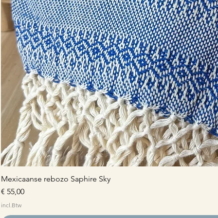
Mexicaanse rebozo Saphire Sky
Prijs
€ 55,00
incl.Btw