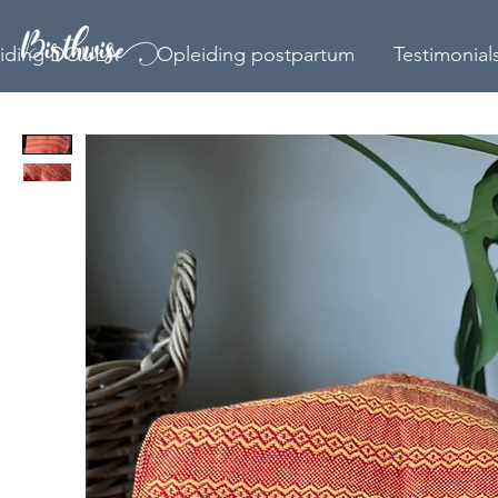
iding DOULA
Opleiding postpartum
Testimonial