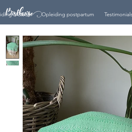
iding DOULA
Opleiding postpartum
Testimonial