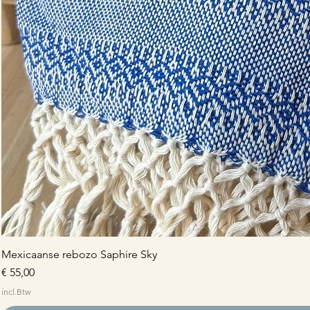
Mexicaanse rebozo Saphire Sky
Prijs
€ 55,00
incl.Btw