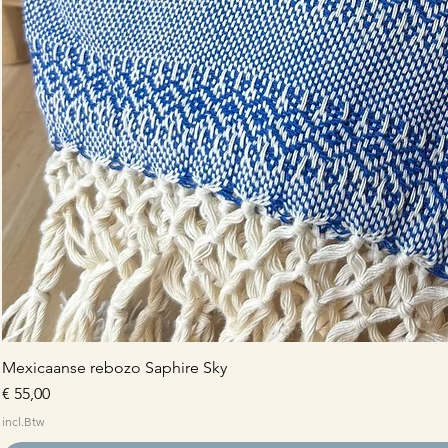
Mexicaanse rebozo Saphire Sky
Prijs
€ 55,00
incl.Btw