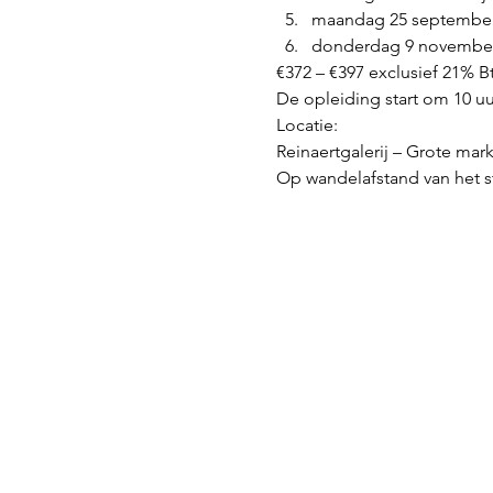
maandag 25 september
donderdag 9 november
€372 – €397 exclusief 21% B
De opleiding start om 10 uur
Locatie:

Reinaertgalerij – Grote mark
Op wandelafstand van het st
Birthwise VOF
BE0773894605
Guido Gezellelaan 6
9840 De Pinte
info@birthwise.be
FAQ
Betaling en retour
Privacy Policy
Werkwijze