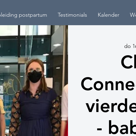
leiding postpartum
Testimonials
Kalender
W
do 1
C
Connec
vierd
- ba