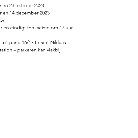
 en 23 oktober 2023
 en 14 december 2023
tw
 en eindigt ten laatste om 17 uur.

t 61 pand 16/17 te Sint-Niklaas

ation – parkeren kan vlakbij
MENU
Opleiding DOULA
Opleiding postpartum
Testimonials
Kalender
Webshop
Over ons