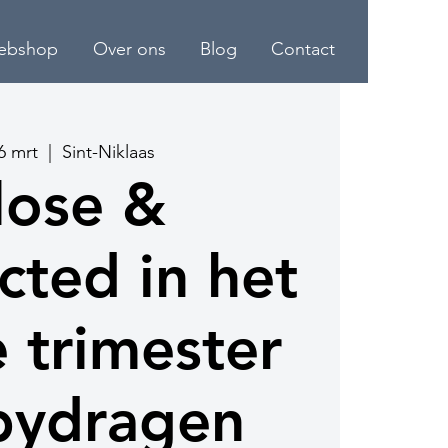
ebshop
Over ons
Blog
Contact
6 mrt
  |  
Sint-Niklaas
lose &
ted in het
e trimester
bydragen