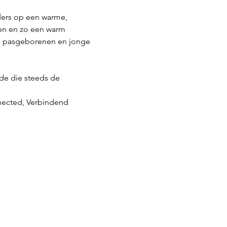
ders op een warme, 
en en zo een warm 
van pasgeborenen en jonge 
de die steeds de 
nected, Verbindend 