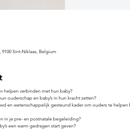
, 9100 Sint-Niklaas, Belgium
t
en helpen verbinden met hun baby?

hun ouderschap en baby’s in hun kracht zetten?

uwd en wetenschappelijk gesteund kader om ouders te helpen b
n in je pre- en postnatale begeleiding?

aby’s een warm gedragen start geven?