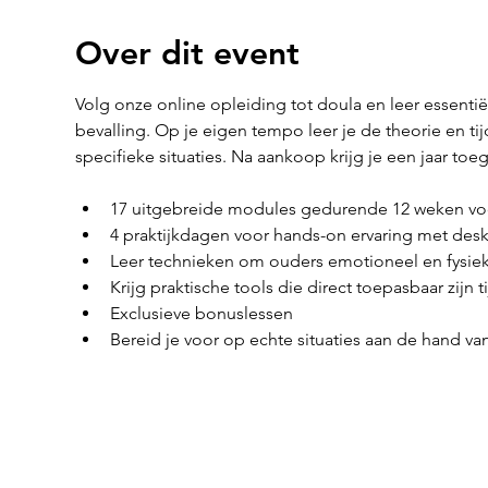
Over dit event
Volg onze online opleiding tot doula en leer essenti
bevalling. Op je eigen tempo leer je de theorie en tij
specifieke situaties. Na aankoop krijg je een jaar toeg
17 uitgebreide modules gedurende 12 weken voo
4 praktijkdagen voor hands-on ervaring met des
Leer technieken om ouders emotioneel en fysie
Krijg praktische tools die direct toepasbaar zijn 
Exclusieve bonuslessen
Bereid je voor op echte situaties aan de hand va
Birthwise VOF
MENU
BE0773894605
Opleiding D
Guido Gezellelaan 6
Opleiding po